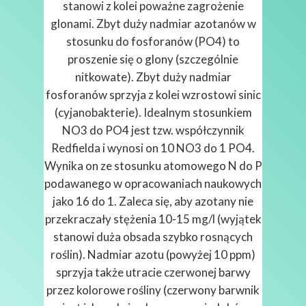
stanowi z kolei poważne zagrożenie
glonami. Zbyt duży nadmiar azotanów w
stosunku do fosforanów (PO4) to
proszenie się o glony (szczególnie
nitkowate). Zbyt duży nadmiar
fosforanów sprzyja z kolei wzrostowi sinic
(cyjanobakterie). Idealnym stosunkiem
NO3 do PO4 jest tzw. współczynnik
Redfielda i wynosi on 10 NO3 do 1 PO4.
Wynika on ze stosunku atomowego N do P
podawanego w opracowaniach naukowych
jako 16 do 1. Zaleca się, aby azotany nie
przekraczały stężenia 10-15 mg/l (wyjątek
stanowi duża obsada szybko rosnących
roślin). Nadmiar azotu (powyżej 10 ppm)
sprzyja także utracie czerwonej barwy
przez kolorowe rośliny (czerwony barwnik